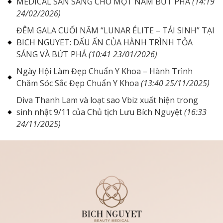
MEDICAL SẴN SÀNG CHO MỘT NĂM BỨT PHÁ
(14:19
24/02/2026)
ĐÊM GALA CUỐI NĂM “LUNAR ÉLITE – TÁI SINH” TẠI
BICH NGUYET: DẤU ẤN CỦA HÀNH TRÌNH TỎA
SÁNG VÀ BỨT PHÁ
(10:41 23/01/2026)
Ngày Hội Làm Đẹp Chuẩn Y Khoa – Hành Trình
Chăm Sóc Sắc Đẹp Chuẩn Y Khoa
(13:40 25/11/2025)
Diva Thanh Lam và loạt sao Vbiz xuất hiện trong
sinh nhật 9/11 của Chủ tịch Lưu Bích Nguyệt
(16:33
24/11/2025)