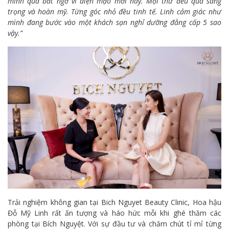
mình quá bất ngờ vì diện mạo mới này. Mọi thứ đều quá sang
trọng và hoàn mỹ. Từng góc nhỏ đều tinh tế. Linh cảm giác như
mình đang bước vào một khách sạn nghỉ dưỡng đẳng cấp 5 sao
vậy.”
Trải nghiệm không gian tại Bich Nguyet Beauty Clinic, Hoa hậu
Đỗ Mỹ Linh rất ấn tượng và háo hức mỗi khi ghé thăm các
phòng tại Bích Nguyệt. Với sự đầu tư và chăm chút tỉ mỉ từng