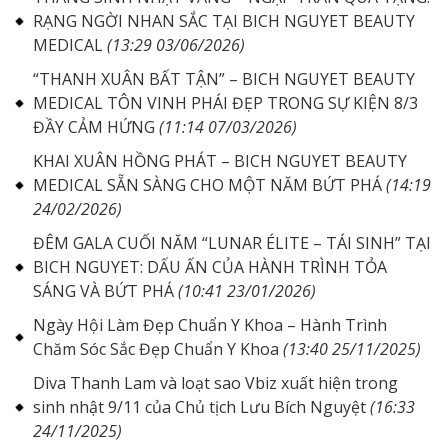
RẠNG NGỜI NHAN SẮC TẠI BICH NGUYET BEAUTY
MEDICAL
(13:29 03/06/2026)
“THANH XUÂN BẤT TẬN” – BICH NGUYET BEAUTY
MEDICAL TÔN VINH PHÁI ĐẸP TRONG SỰ KIỆN 8/3
ĐẦY CẢM HỨNG
(11:14 07/03/2026)
KHAI XUÂN HỒNG PHÁT – BICH NGUYET BEAUTY
MEDICAL SẴN SÀNG CHO MỘT NĂM BỨT PHÁ
(14:19
24/02/2026)
ĐÊM GALA CUỐI NĂM “LUNAR ÉLITE – TÁI SINH” TẠI
BICH NGUYET: DẤU ẤN CỦA HÀNH TRÌNH TỎA
SÁNG VÀ BỨT PHÁ
(10:41 23/01/2026)
Ngày Hội Làm Đẹp Chuẩn Y Khoa – Hành Trình
Chăm Sóc Sắc Đẹp Chuẩn Y Khoa
(13:40 25/11/2025)
Diva Thanh Lam và loạt sao Vbiz xuất hiện trong
sinh nhật 9/11 của Chủ tịch Lưu Bích Nguyệt
(16:33
24/11/2025)