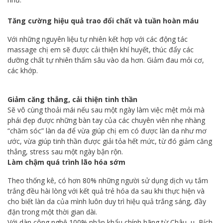
Tăng cường hiệu quả trao đổi chất và tuần hoàn máu
Với những nguyên liệu tự nhiên kết hợp với các động tác
massage chị em sẽ được cải thiện khí huyết, thúc đẩy các
dưỡng chất tự nhiên thấm sâu vào da hơn. Giảm đau mỏi cơ,
các khớp.
Giảm căng thẳng, cải thiện tinh thần
Sẽ vô cùng thoải mái nếu sau một ngày làm việc mệt mỏi mà
phái đẹp được những bàn tay của các chuyên viên nhẹ nhàng
“chăm sóc” làn da để vừa giúp chị em có được làn da như mơ
ước, vừa giúp tinh thần được giải tỏa hết mức, từ đó giảm căng
thẳng, stress sau một ngày bận rộn.
Làm chậm quá trình lão hóa sớm
Theo thống kê, có hơn 80% những người sử dụng dịch vụ tắm
trắng đều hài lòng với kết quả trẻ hóa da sau khi thực hiện và
cho biết làn da của mình luôn duy trì hiệu quả trắng sáng, đầy
đặn trong một thời gian dài.
Với dàn công nghệ 100% nhập khẩu chính hãng từ Châu u, Bích