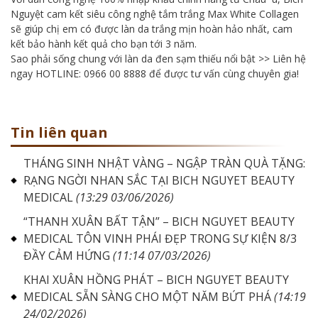
Nguyệt cam kết siêu công nghệ tắm trắng Max White Collagen
sẽ giúp chị em có được làn da trắng mịn hoàn hảo nhất, cam
kết bảo hành kết quả cho bạn tới 3 năm.
Sao phải sống chung với làn da đen sạm thiếu nổi bật >> Liên hệ
ngay HOTLINE: 0966 00 8888 để được tư vấn cùng chuyên gia!
Tin liên quan
THÁNG SINH NHẬT VÀNG – NGẬP TRÀN QUÀ TẶNG:
RẠNG NGỜI NHAN SẮC TẠI BICH NGUYET BEAUTY
MEDICAL
(13:29 03/06/2026)
“THANH XUÂN BẤT TẬN” – BICH NGUYET BEAUTY
MEDICAL TÔN VINH PHÁI ĐẸP TRONG SỰ KIỆN 8/3
ĐẦY CẢM HỨNG
(11:14 07/03/2026)
KHAI XUÂN HỒNG PHÁT – BICH NGUYET BEAUTY
MEDICAL SẴN SÀNG CHO MỘT NĂM BỨT PHÁ
(14:19
24/02/2026)